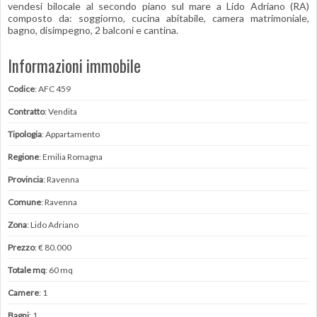
vendesi bilocale al secondo piano sul mare a Lido Adriano (RA)
composto da: soggiorno, cucina abitabile, camera matrimoniale,
bagno, disimpegno, 2 balconi e cantina.
Informazioni immobile
Codice
: AFC 459
Contratto
: Vendita
Tipologia
: Appartamento
Regione
: Emilia Romagna
Provincia
: Ravenna
Comune
: Ravenna
Zona
: Lido Adriano
Prezzo
: € 80.000
Totale mq
: 60 mq
Camere
: 1
Bagni
: 1