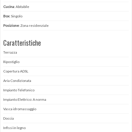
Cucina
: Abitabile
Box
: Singolo
Posizione
: Zona residenziale
Caratteristiche
Terrazza
Ripostiglio
Copertura ADSL
Aria Condizionata
Impianto Telefonico
Impianto Elettrico: A norma
Vasca idromassaggio
Doccia
Infissi in legno