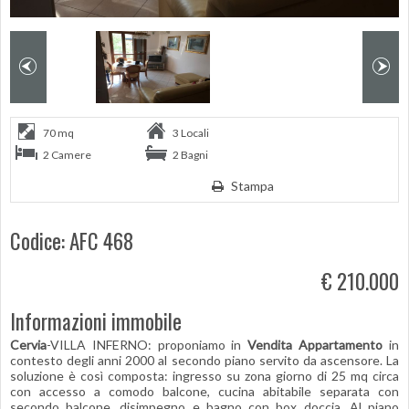
70 mq
3 Locali
2 Camere
2 Bagni
Stampa
Codice: AFC 468
€ 210.000
Informazioni immobile
Cervia
-VILLA INFERNO: proponiamo in
Vendita
Appartamento
in
contesto degli anni 2000 al secondo piano servito da ascensore. La
soluzione è così composta: ingresso su zona giorno di 25 mq circa
con accesso a comodo balcone, cucina abitabile separata con
secondo balcone, disimpegno e bagno con box doccia. Al piano