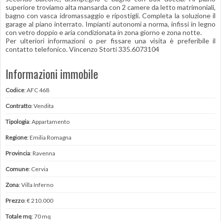
superiore troviamo alta mansarda con 2 camere da letto matrimoniali,
bagno con vasca idromassaggio e ripostigli. Completa la soluzione il
garage al piano interrato. Impianti autonomi a norma, infissi in legno
con vetro doppio e aria condizionata in zona giorno e zona notte.
Per ulteriori informazioni o per fissare una visita è preferibile il
contatto telefonico. Vincenzo Storti 335.6073104
Informazioni immobile
Codice
: AFC 468
Contratto
: Vendita
Tipologia
: Appartamento
Regione
: Emilia Romagna
Provincia
: Ravenna
Comune
: Cervia
Zona
: Villa Inferno
Prezzo
: € 210.000
Totale mq
: 70 mq