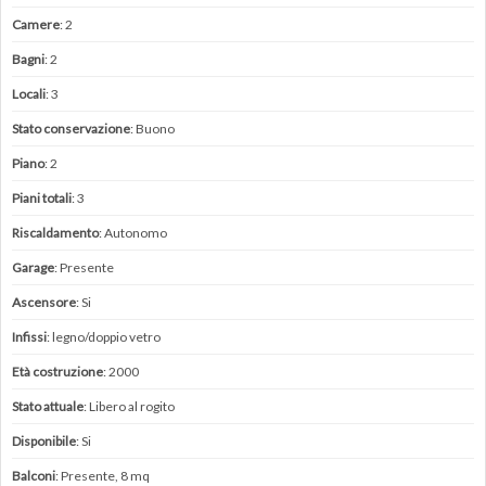
Camere
: 2
Bagni
: 2
Locali
: 3
Stato conservazione
: Buono
Piano
: 2
Piani totali
: 3
Riscaldamento
: Autonomo
Garage
: Presente
Ascensore
: Si
Infissi
: legno/doppio vetro
Età costruzione
: 2000
Stato attuale
: Libero al rogito
Disponibile
: Si
Balconi
: Presente, 8 mq