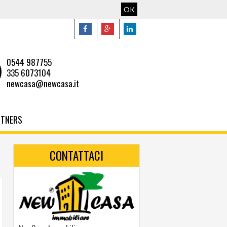
OK
0544 987755
335 6073104
newcasa@newcasa.it
RTNERS
CONTATTACI