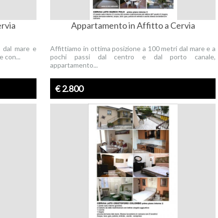
ervia
Appartamento in Affitto a Cervia
i dal mare e
Affittiamo in ottima posizione a 100 metri dal mare e a
 con...
pochi passi dal centro e dal porto canale,
appartamento...
€ 2.800