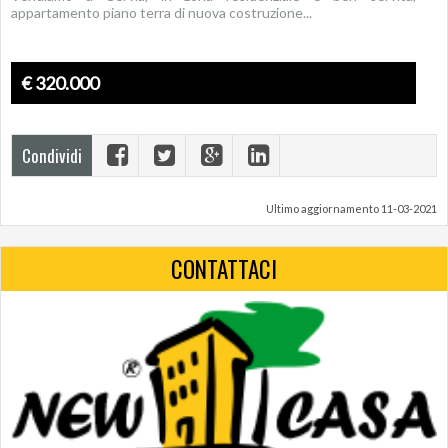
appartamento piano terra di nuova costruzione...
€ 320.000
Condividi
Ultimo aggiornamento 11-03-2021
CONTATTACI