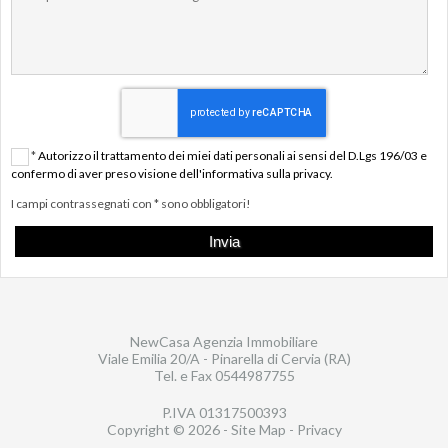
*
Autorizzo il trattamento dei miei dati personali ai sensi del D.Lgs 196/03 e
confermo di aver preso visione dell'informativa sulla privacy.
I campi contrassegnati con * sono obbligatori!
NewCasa Agenzia Immobiliare
Viale Emilia 20/A - Pinarella di Cervia (RA)
Tel. e Fax
0544987755
P.IVA 01317500393
Copyright © 2026 -
Site Map
-
Privacy