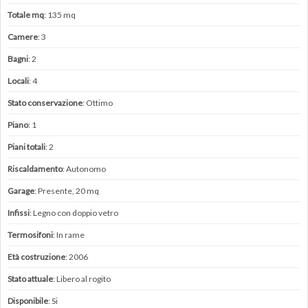
Totale mq
: 135 mq
Camere
: 3
Bagni
: 2
Locali
: 4
Stato conservazione
: Ottimo
Piano
: 1
Piani totali
: 2
Riscaldamento
: Autonomo
Garage
: Presente, 20 mq
Infissi
: Legno con doppio vetro
Termosifoni
: In rame
Età costruzione
: 2006
Stato attuale
: Libero al rogito
Disponibile
: Si