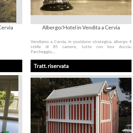
Cervia
Albergo/Hotel in Vendita a Cervia
Vendiamo a Cervia, in posizione strategica, albergo 4
stelle di 85 camere, tutte con box doccia.
Parcheggio,...
Tratt. riservata