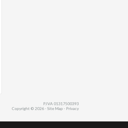
P.IVA 01317500393
Copyright © 2026 -
Site Map
-
Privacy