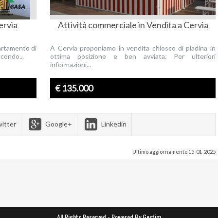
ervia
Attività commerciale in Vendita a Cervia
artamento di
A Cervia proponiamo in vendita chiosco di piadina in
condo...
ottima posizione e ben avviata. Per ulteriori
informazioni...
€ 135.000
itter
Google+
Linkedin
Ultimo aggiornamento 15-01-2025
All Rights Reserved -
Powered By Gestim