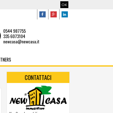
OK
0544 987755
335 6073104
newcasa@newcasa.it
RTNERS
CONTATTACI