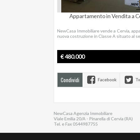
Appartamento in Vendita a C
NewCasa Immobiliare vende a Cervia, app
nuova costruzione in Classe A situato al se
€ 480.000
Condividi
Facebook
Tw
NewCasa Agenzia Immobiliare
Viale Emilia 20/A - Pinarella di Cervia (RA)
Tel. e Fax
0544987755